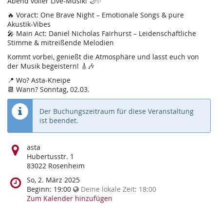
Abend voller Live-Musik! 🌙✨
🔥 Voract: One Brave Night – Emotionale Songs & pure
Akustik-Vibes
🎤 Main Act: Daniel Nicholas Fairhurst – Leidenschaftliche
Stimme & mitreißende Melodien
Kommt vorbei, genießt die Atmosphäre und lasst euch von
der Musik begeistern! 🎸🎶
📍 Wo? Asta-Kneipe
📆 Wann? Sonntag, 02.03.
Der Buchungszeitraum für diese Veranstaltung
ist beendet.
Wo
asta
findet
Hubertusstr. 1
diese
83022 Rosenheim
Veranstaltung
Wann
So, 2. März 2025
statt?
findet
Beginn:
19:00
Deine lokale Zeit:
18:00
diese
Zum Kalender hinzufügen
Veranstaltung
statt?