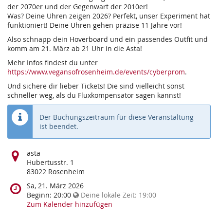
der 2070er und der Gegenwart der 2010er!
Was? Deine Uhren zeigen 2026? Perfekt, unser Experiment hat
funktioniert! Deine Uhren gehen präzise 11 Jahre vor!
Also schnapp dein Hoverboard und ein passendes Outfit und
komm am 21. März ab 21 Uhr in die Asta!
Mehr Infos findest du unter
https://www.vegansofrosenheim.de/events/cyberprom
.
Und sichere dir lieber Tickets! Die sind vielleicht sonst
schneller weg, als du Fluxkompensator sagen kannst!
Der Buchungszeitraum für diese Veranstaltung
ist beendet.
Wo
asta
findet
Hubertusstr. 1
diese
83022 Rosenheim
Veranstaltung
Wann
Sa, 21. März 2026
statt?
findet
Beginn:
20:00
Deine lokale Zeit:
19:00
diese
Zum Kalender hinzufügen
Veranstaltung