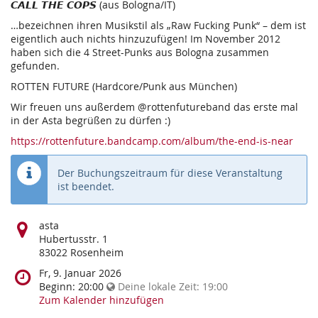
𝘾𝘼𝙇𝙇 𝙏𝙃𝙀 𝘾𝙊𝙋𝙎 (aus Bologna/IT)
…bezeichnen ihren Musikstil als „Raw Fucking Punk“ – dem ist
eigentlich auch nichts hinzuzufügen! Im November 2012
haben sich die 4 Street-Punks aus Bologna zusammen
gefunden.
ROTTEN FUTURE (Hardcore/Punk aus München)
Wir freuen uns außerdem @rottenfutureband das erste mal
in der Asta begrüßen zu dürfen :)
https://rottenfuture.bandcamp.com/album/the-end-is-near
Der Buchungszeitraum für diese Veranstaltung
ist beendet.
Wo
asta
findet
Hubertusstr. 1
diese
83022 Rosenheim
Veranstaltung
Wann
Fr, 9. Januar 2026
statt?
findet
Beginn:
20:00
Deine lokale Zeit:
19:00
diese
Zum Kalender hinzufügen
Veranstaltung