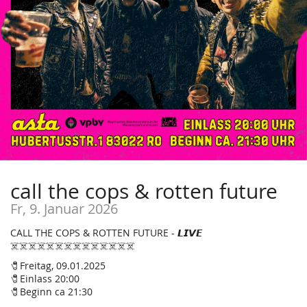
call the cops & rotten future
Fr, 9. Januar 2026
CALL THE COPS & ROTTEN FUTURE - 𝙇𝙄𝙑𝙀
☠️☠️☠️☠️☠️☠️☠️☠️☠️☠️☠️☠️☠️☠️
🧷Freitag, 09.01.2025
🧷Einlass 20:00
🧷Beginn ca 21:30